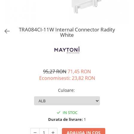
TRA084CI-11W Internal Connector Radity
White
95,27 RON
71,45 RON
Economisesti:
23,82
RON
Culoare
:
IN STOC
Durata de livrare:
1
ADAUGA IN COS