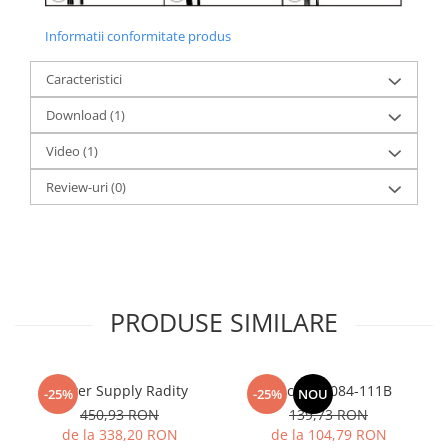
Informatii conformitate produs
Caracteristici
Download (1)
Video
(1)
Review-uri
(0)
PRODUSE SIMILARE
Power Supply Radity
Track TRX084-111B
-25%
-25%
NOU
450,93 RON
139,73 RON
de la 338,20 RON
de la 104,79 RON