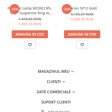
Pendant Lamp MOD013PL-
Florian SP12 Gold
-25%
-26%
06B - suspensie Ring 6L
4.133,37 RON
Negru
1.418,06 RON
3.058,70 RON
1.063,55 RON
ADAUGA IN COS
ADAUGA IN COS
MAGAZINUL MEU
CLIENTI
DATE COMERCIALE
SUPORT CLIENTI