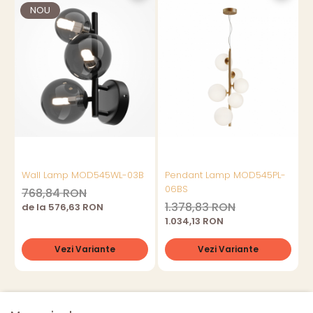
NOU
Wall Lamp MOD545WL-03B
Pendant Lamp MOD545PL-
06BS
1
768,84 RON
1.378,83 RON
de la 576,63 RON
1.034,13 RON
Vezi Variante
Vezi Variante