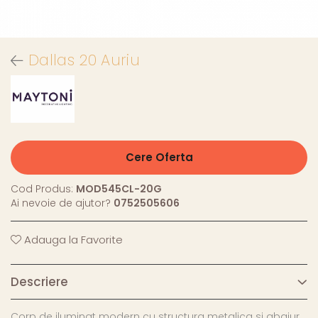
Dallas 20 Auriu
Cere Oferta
Cod Produs:
MOD545CL-20G
Ai nevoie de ajutor?
0752505606
Adauga la Favorite
Descriere
Corp de iluminat modern cu structura metalica si abajur