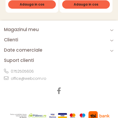
Adauga in cos
Adauga in cos
Magazinul meu
Clienti
Date comerciale
Suport clienti
0752505606
office@webcom.ro