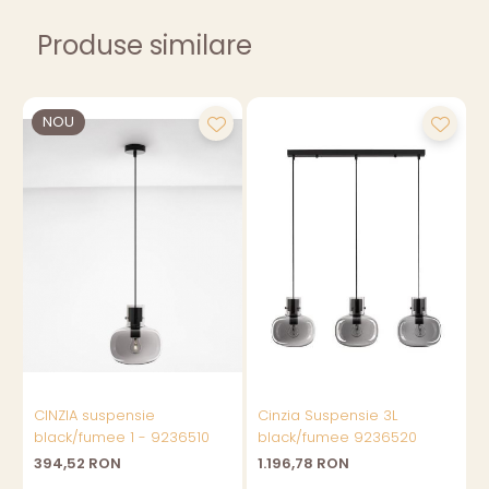
Produse similare
NOU
CINZIA suspensie
Cinzia Suspensie 3L
C
black/fumee 1 - 9236510
black/fumee 9236520
394,52 RON
1.196,78 RON