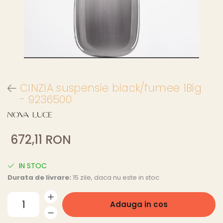
CINZIA suspensie black/fumee 1Big
- 9236500
672,11 RON
IN STOC
Durata de livrare:
15 zile, daca nu este in stoc
Adauga in cos