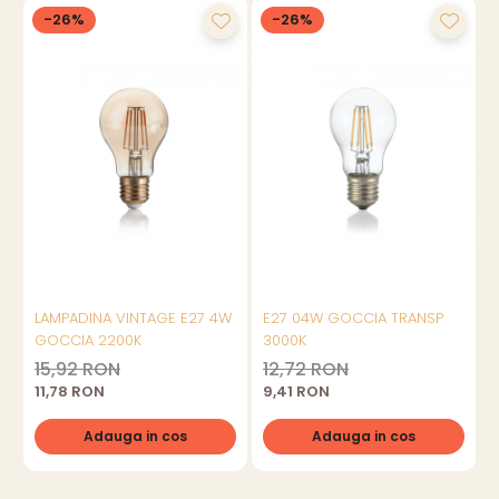
-26%
-26%
LAMPADINA VINTAGE E27 4W
E27 04W GOCCIA TRANSP
GOCCIA 2200K
3000K
15,92 RON
12,72 RON
11,78 RON
9,41 RON
Adauga in cos
Adauga in cos