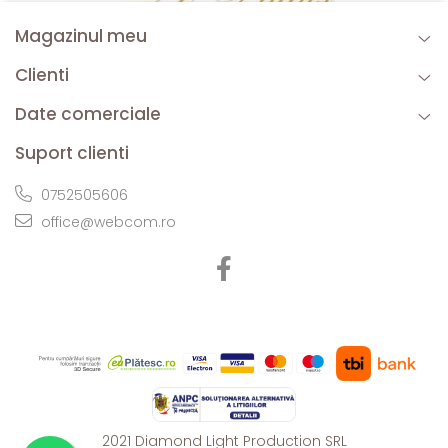
Magazinul meu
Clienti
Date comerciale
Suport clienti
0752505606
office@webcom.ro
2021 Diamond Light Production SRL