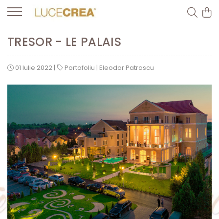
TRESOR - LE PALAIS
01 Iulie 2022
|
Portofoliu
|
Eleodor Patrascu