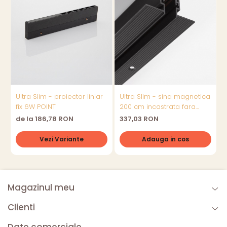
Ultra Slim - proiector liniar
Ultra Slim - sina magnetica
U
fix 6W POINT
200 cm incastrata fara
1
bordura - (Max 300W), Cut-
b
de la 186,78 RON
337,03 RON
Out: 2.35cm
O
Vezi Variante
Adauga in cos
Magazinul meu
Clienti