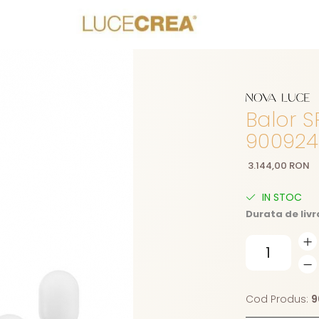
Balor S
90092
3.144,00 RON
IN STOC
Durata de livr
Cod Produs:
9