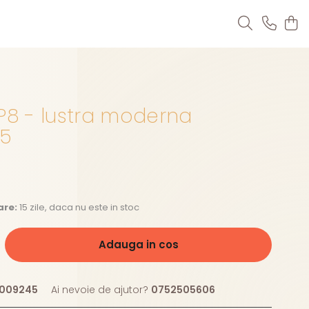
P8 - lustra moderna
45
are:
15 zile, daca nu este in stoc
Adauga in cos
009245
Ai nevoie de ajutor?
0752505606