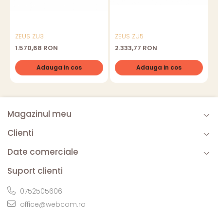
ZEUS ZU3
ZEUS ZU5
1.570,68 RON
2.333,77 RON
Adauga in cos
Adauga in cos
Magazinul meu
Clienti
Date comerciale
Suport clienti
0752505606
office@webcom.ro