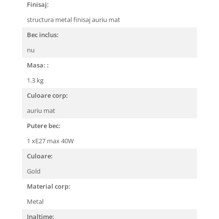
Finisaj:
structura metal finisaj auriu mat
Bec inclus:
nu
Masa: :
1.3 kg
Culoare corp:
auriu mat
Putere bec:
1 xE27 max 40W
Culoare:
Gold
Material corp:
Metal
Inaltime: