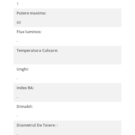
1
Putere maxima:
60
Flux luminos:
-
Temperatura Culoare:
Unghi:
-
Index RA:
-
Dimabil:
-
Diametrul De Taiere: :
-