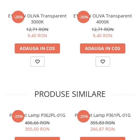
E14 04W OLIVA Transparent
E14 04W OLIVA Transparent
-26%
-26%
3000K
4000K
12,71 RON
12,71 RON
9,40 RON
9,40 RON
ADAUGA IN COS
ADAUGA IN COS
PRODUSE SIMILARE
Pendant Lamp P362PL-01G
Pendant Lamp P361PL-01G
-25%
-25%
406,66 RON
355,83 RON
305,00 RON
266,87 RON