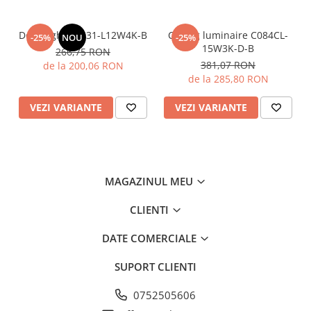
Downlight DL031-L12W4K-B
Ceiling luminaire C084CL-
-25%
NOU
-25%
15W3K-D-B
266,75 RON
381,07 RON
de la 200,06 RON
de la 285,80 RON
VEZI VARIANTE
VEZI VARIANTE
MAGAZINUL MEU
CLIENTI
DATE COMERCIALE
SUPORT CLIENTI
0752505606