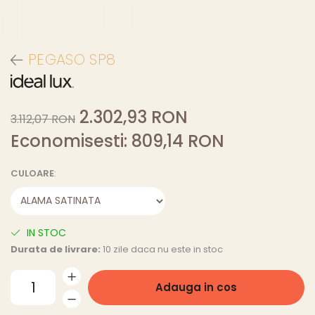
PEGASO SP8
2.302,93 RON
3.112,07 RON
Economisesti:
809,14
RON
CULOARE
:
IN STOC
Durata de livrare:
10 zile daca nu este in stoc
Adauga in cos