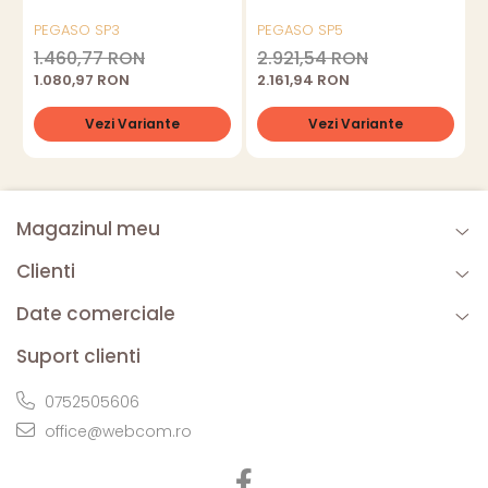
PEGASO SP3
PEGASO SP5
1.460,77 RON
2.921,54 RON
1.080,97 RON
2.161,94 RON
Vezi Variante
Vezi Variante
Magazinul meu
Clienti
Date comerciale
Suport clienti
0752505606
office@webcom.ro