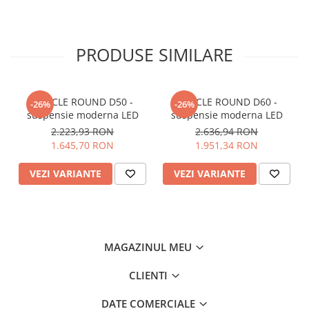
PRODUSE SIMILARE
ORACLE ROUND D50 -
ORACLE ROUND D60 -
-26%
-26%
suspensie moderna LED
suspensie moderna LED
2.223,93 RON
2.636,94 RON
1.645,70 RON
1.951,34 RON
VEZI VARIANTE
VEZI VARIANTE
MAGAZINUL MEU
CLIENTI
DATE COMERCIALE