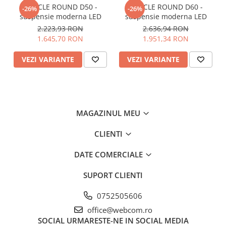
ORACLE ROUND D50 -
ORACLE ROUND D60 -
-26%
-26%
suspensie moderna LED
suspensie moderna LED
2.223,93 RON
2.636,94 RON
1.645,70 RON
1.951,34 RON
VEZI VARIANTE
VEZI VARIANTE
MAGAZINUL MEU
CLIENTI
DATE COMERCIALE
SUPORT CLIENTI
0752505606
office@webcom.ro
SOCIAL
URMARESTE-NE IN SOCIAL MEDIA