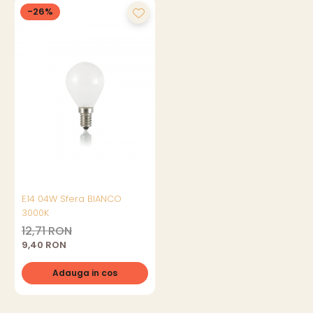
-26%
E14 04W Sfera BIANCO
3000K
12,71 RON
9,40 RON
Adauga in cos