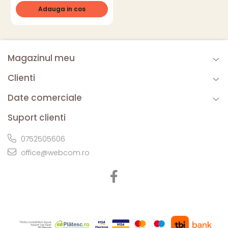
Adauga in cos
Magazinul meu
Clienti
Date comerciale
Suport clienti
0752505606
office@webcom.ro