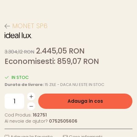
MONET SP6
2.445,05 RON
3.304,12 RON
Economisesti:
859,07
RON
IN STOC
Durata de livrare:
15 ZILE - DACA NU ESTE IN STOC
Adauga in cos
Cod Produs:
162751
Ai nevoie de ajutor?
0752505606
Adauga la Favorite
Cere informatii