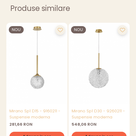
Produse similare
NOU
NOU
Mirano Sp1 D15 - 9160211 -
Mirano Sp1 D30 - 9260211 -
M
Suspensie moderna
Suspensie moderna
281,66 RON
548,06 RON