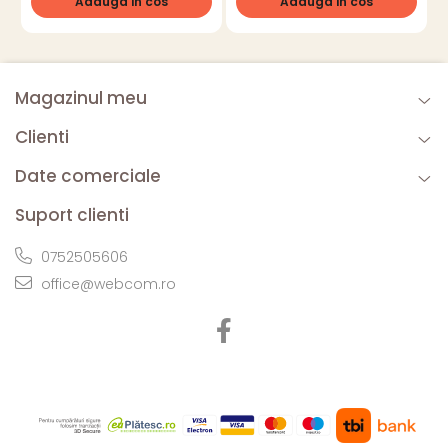
Adauga in cos
Adauga in cos
Magazinul meu
Clienti
Date comerciale
Suport clienti
0752505606
office@webcom.ro