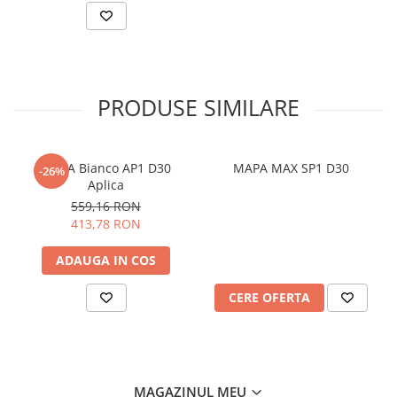
PRODUSE SIMILARE
MAPA Bianco AP1 D30
MAPA MAX SP1 D30
-26%
Aplica
559,16 RON
413,78 RON
ADAUGA IN COS
CERE OFERTA
MAGAZINUL MEU