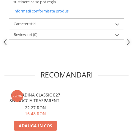
sustinere ce se pot regla.
Informatii conformitate produs
Caracteristici
Review-uri
(0)
RECOMANDARI
LAMPADINA CLASSIC E27
-26%
8W GOCCIA TRASPARENTE
3000K
22,27 RON
16,48 RON
ADAUGA IN COS