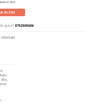
este in stoc
A IN COS
de ajutor?
0752505606
informatii
ra
abajur
 alba,
rente
us