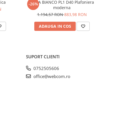
ica
MAPA BIANCO PL1 D40 Plafoniera
MAPA
-26%
-26%
moderna
N
31
1.194,57 RON
883,98 RON
ADAUGA IN COS
AD
SUPORT CLIENTI
0752505606
office@webcom.ro