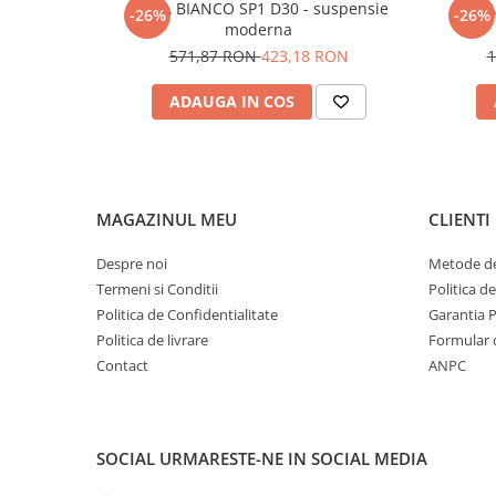
MAPA BIANCO SP1 D30 - suspensie
MAPA 
-26%
-26%
moderna
571,87 RON
423,18 RON
1
ADAUGA IN COS
MAGAZINUL MEU
CLIENTI
Despre noi
Metode de
Termeni si Conditii
Politica d
Politica de Confidentialitate
Garantia 
Politica de livrare
Formular 
Contact
ANPC
SOCIAL
URMARESTE-NE IN SOCIAL MEDIA