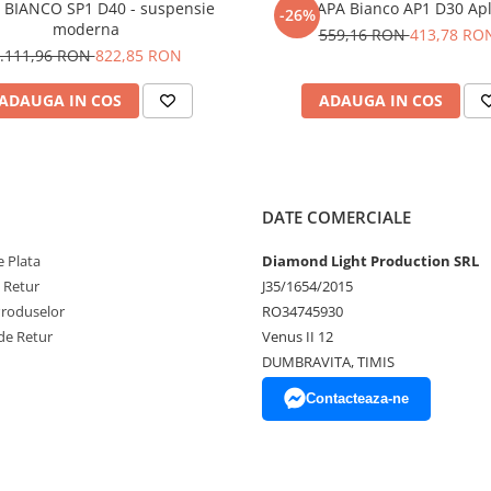
BIANCO SP1 D40 - suspensie
MAPA Bianco AP1 D30 Apl
-26%
moderna
559,16 RON
413,78 RO
.111,96 RON
822,85 RON
ADAUGA IN COS
ADAUGA IN COS
DATE COMERCIALE
 Plata
Diamond Light Production SRL
e Retur
J35/1654/2015
Produselor
RO34745930
de Retur
Venus II 12
DUMBRAVITA, TIMIS
Contacteaza-ne