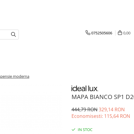
0752505606
0,00
spensie moderna
MAPA BIANCO SP1 D20
444,79 RON
329,14 RON
Economisesti:
115,64
RON
IN STOC