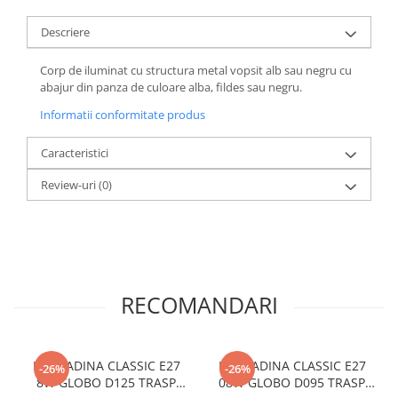
Descriere
Corp de iluminat cu structura metal vopsit alb sau negru cu
abajur din panza de culoare alba, fildes sau negru.
Informatii conformitate produs
Caracteristici
Review-uri
(0)
RECOMANDARI
LAMPADINA CLASSIC E27
LAMPADINA CLASSIC E27
-26%
-26%
8W GLOBO D125 TRASP
08W GLOBO D095 TRASP