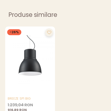
Produse similare
-26%
BREEZE SP1 BIG
1.239,04 RON
916,89 RON