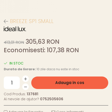
BREEZE SP1 SMALL
305,63 RON
413,01 RON
Economisesti:
107,38
RON
IN STOC
Durata de livrare:
10 zile daca nu este in stoc
Adauga in cos
Cod Produs:
137681
Ai nevoie de ajutor?
0752505606
Adauga la Favorite
Cere informatii