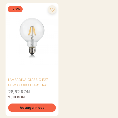
-26%
LAMPADINA CLASSIC E27
08W GLOBO D095 TRASP
3000K
28,62 RON
21,18 RON
Adauga in cos