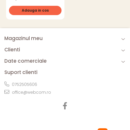
Adauga in cos
Magazinul meu
Clienti
Date comerciale
Suport clienti
0752505606
office@webcom.ro