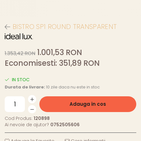
BISTRO SP1 ROUND TRANSPARENT
1.001,53 RON
1.353,42 RON
Economisesti:
351,89
RON
IN STOC
Durata de livrare:
10 zile daca nu este in stoc
Adauga in cos
Cod Produs:
120898
Ai nevoie de ajutor?
0752505606
Adauga la Favorite
Cere informatii