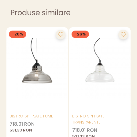
Produse similare
-26%
-26%
BISTRO SP1 PLATE FUME
BISTRO SP1 PLATE
TRANSPARENTE
718,01 RON
718,01 RON
531,33 RON
1
531,33 RON