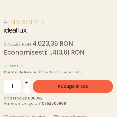
ADMIRAL PL8
4.023,36 RON
5.436,97 RON
Economisesti:
1.413,61
RON
IN STOC
Durata de livrare:
10 zile daca nu este in stoc
Adauga in cos
Cod Produs:
080352
Ai nevoie de ajutor?
0752505606
Adauga la Favorite
Cere informatii