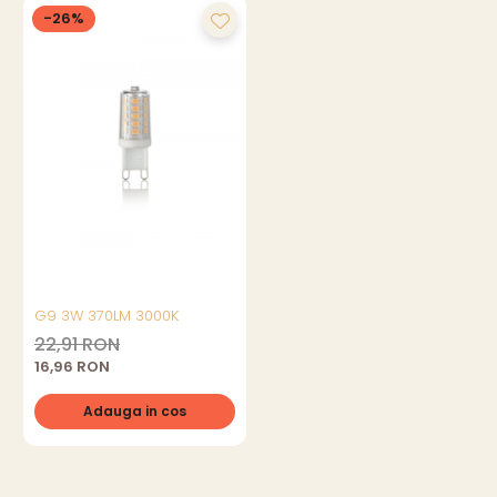
-26%
G9 3W 370LM 3000K
22,91 RON
16,96 RON
Adauga in cos