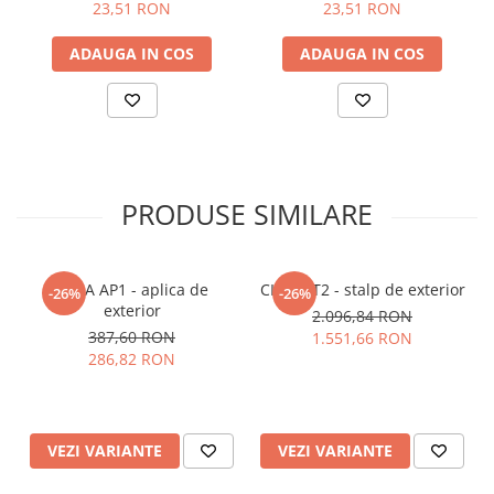
23,51 RON
23,51 RON
ADAUGA IN COS
ADAUGA IN COS
PRODUSE SIMILARE
CIMA AP1 - aplica de
CIMA PT2 - stalp de exterior
-26%
-26%
exterior
2.096,84 RON
387,60 RON
1.551,66 RON
286,82 RON
VEZI VARIANTE
VEZI VARIANTE