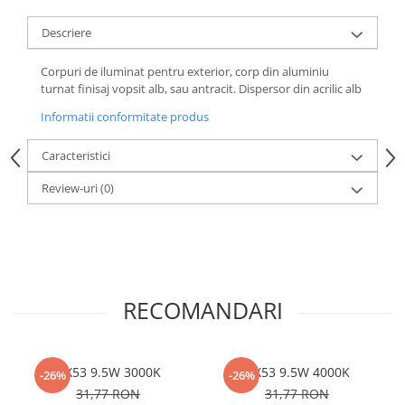
Descriere
Corpuri de iluminat pentru exterior, corp din aluminiu
turnat finisaj vopsit alb, sau antracit. Dispersor din acrilic alb
Informatii conformitate produs
Caracteristici
Review-uri
(0)
RECOMANDARI
GX53 9.5W 3000K
GX53 9.5W 4000K
-26%
-26%
31,77 RON
31,77 RON