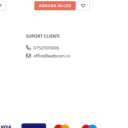
ADAUGA IN COS
AD
SUPORT CLIENTI
0752505606
office@webcom.ro