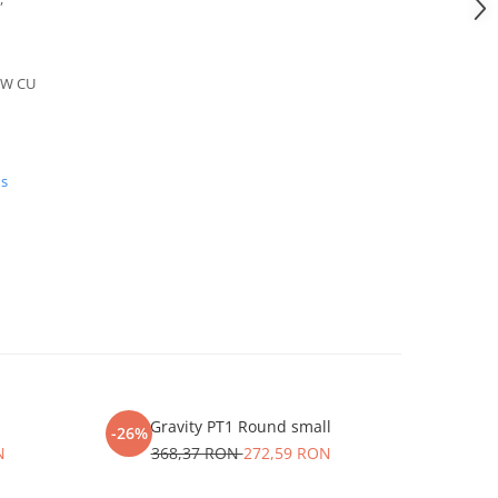
5W CU
us
Gravity PT1 Round small
Gr
-26%
-26%
N
368,37 RON
272,59 RON
53