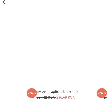
CIMA AP1 - aplica de exterior
CI
-26%
-26%
387,42 RON
286,69 RON
2