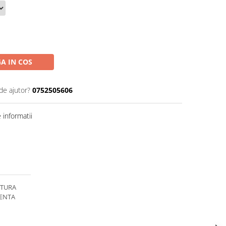
A IN COS
de ajutor?
0752505606
informatii
CTURA
TENTA
,