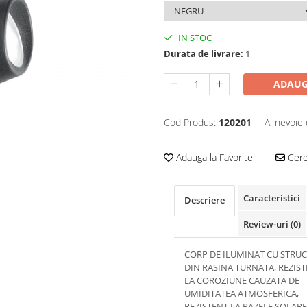
IN STOC
Durata de livrare:
1
ADAUG
Cod Produs:
120201
Ai nevoie 
Adauga la Favorite
Cere 
Caracteristici
Descriere
Review-uri
(0)
CORP DE ILUMINAT CU STRU
DIN RASINA TURNATA, REZIS
LA COROZIUNE CAUZATA DE
UMIDITATEA ATMOSFERICA,
REZISTENT LA RAZELE SOLARE