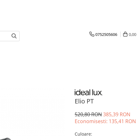
0752505606
0,00
Elio PT
520,80 RON
385,39 RON
Economisesti:
135,41
RON
Culoare
: