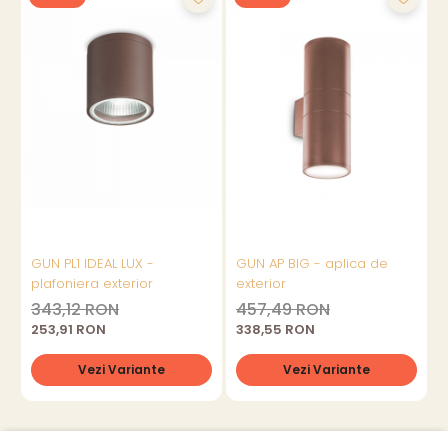
GUN PL1 IDEAL LUX -
GUN AP BIG - aplica de
G
plafoniera exterior
exterior
e
343,12 RON
457,49 RON
253,91 RON
338,55 RON
Vezi Variante
Vezi Variante