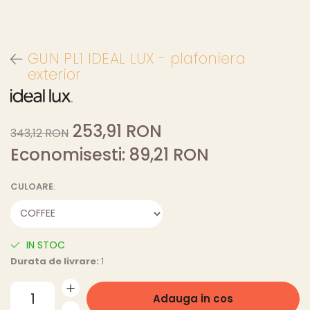
GUN PL1 IDEAL LUX - plafoniera
exterior
253,91 RON
343,12 RON
Economisesti:
89,21
RON
CULOARE
:
IN STOC
Durata de livrare:
1
Adauga in cos