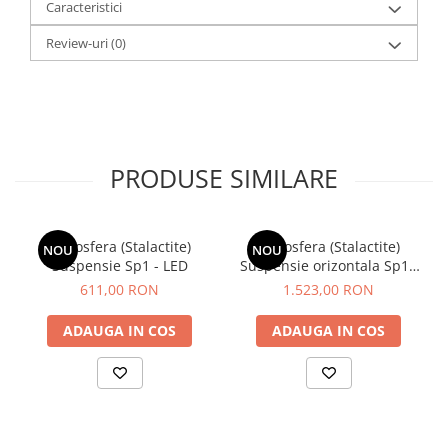
Caracteristici
Review-uri
(0)
PRODUSE SIMILARE
Atmosfera (Stalactite)
Atmosfera (Stalactite)
NOU
NOU
Suspensie Sp1 - LED
Suspensie orizontala Sp1 -
LED
611,00 RON
1.523,00 RON
ADAUGA IN COS
ADAUGA IN COS