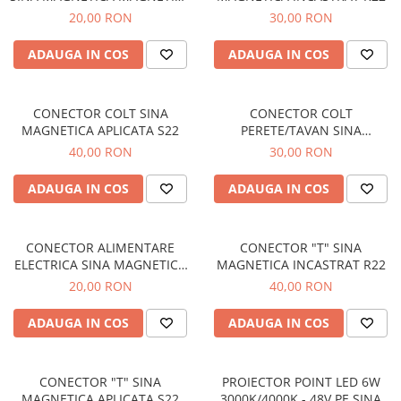
(imbinare electrica) S22/R22
20,00 RON
30,00 RON
ADAUGA IN COS
ADAUGA IN COS
CONECTOR COLT SINA
CONECTOR COLT
MAGNETICA APLICATA S22
PERETE/TAVAN SINA
MAGNETICA APLICATA S22
40,00 RON
30,00 RON
ADAUGA IN COS
ADAUGA IN COS
CONECTOR ALIMENTARE
CONECTOR "T" SINA
ELECTRICA SINA MAGNETICA
MAGNETICA INCASTRAT R22
S22/R22
20,00 RON
40,00 RON
ADAUGA IN COS
ADAUGA IN COS
CONECTOR "T" SINA
PROIECTOR POINT LED 6W
MAGNETICA APLICATA S22
3000K/4000K - 48V PE SINA